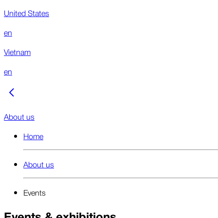
United States
en
Vietnam
en
About us
Home
About us
Events
Events & exhibitions