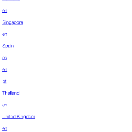
en
Singapore
en
Spain
es
en
pt
Thailand
en
United Kingdom
en