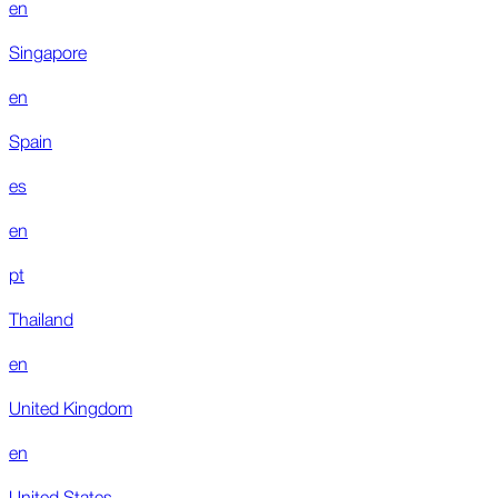
en
Singapore
en
Spain
es
en
pt
Thailand
en
United Kingdom
en
United States