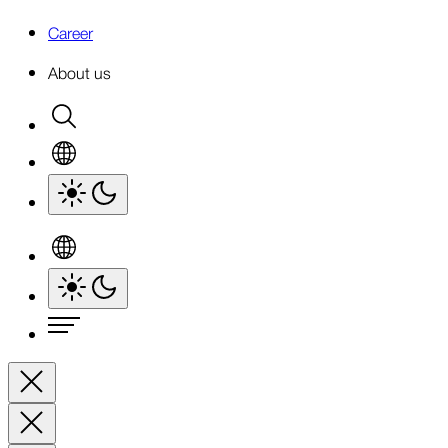
Career
About us