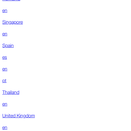
en
Singapore
en
Spain
es
en
pt
Thailand
en
United Kingdom
en