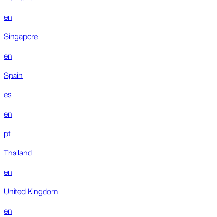
en
Singapore
en
Spain
es
en
pt
Thailand
en
United Kingdom
en