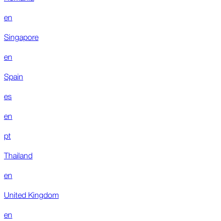
en
Singapore
en
Spain
es
en
pt
Thailand
en
United Kingdom
en