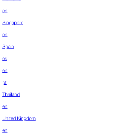
en
Singapore
en
Spain
es
en
pt
Thailand
en
United Kingdom
en