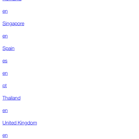
en
Singapore
en
Spain
es
en
pt
Thailand
en
United Kingdom
en